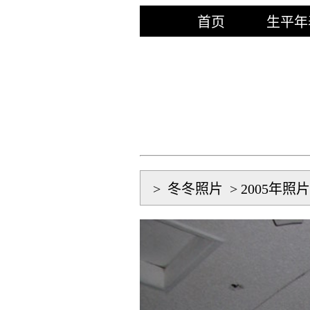
首页
生平年
>
冬冬照片
>
2005年照