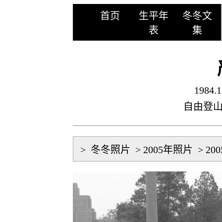
首页
生平年
冬冬文
表
集
1984.1
自由登
>
冬冬照片
>
2005年照片
>
20