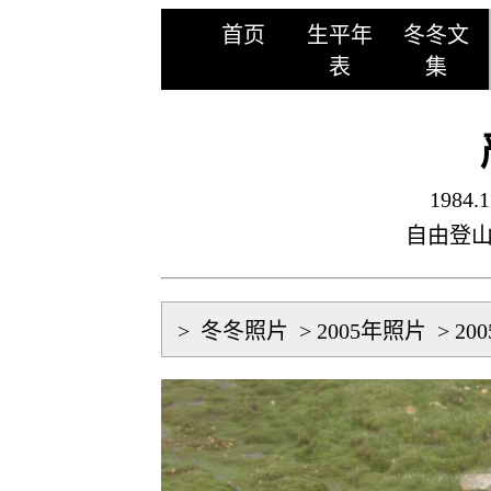
首页
生平年
冬冬文
表
集
1984.1
自由登
>
冬冬照片
>
2005年照片
>
20