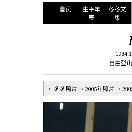
首页
生平年
冬冬文
表
集
1984.1
自由登
>
冬冬照片
>
2005年照片
>
20