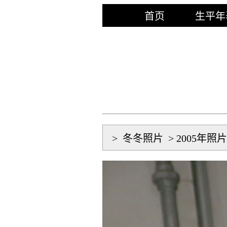
首页
生平年
>
冬冬照片
>
2005年照