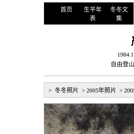
首页
生平年
冬冬文
表
集
1984.1
自由登
>
冬冬照片
>
2005年照片
>
20