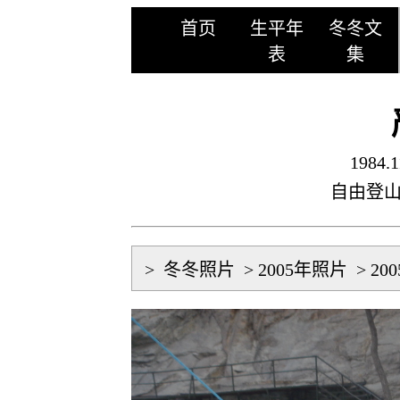
首页
生平年
冬冬文
表
集
1984.1
自由登
>
冬冬照片
>
2005年照片
>
20