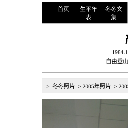
首页
生平年
冬冬文
表
集
1984.1
自由登
>
冬冬照片
>
2005年照片
>
20