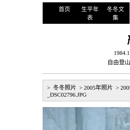
首页
生平年
冬冬文
表
集
1984.1
自由登
>
冬冬照片
>
2005年照片
>
20
_DSC02796.JPG