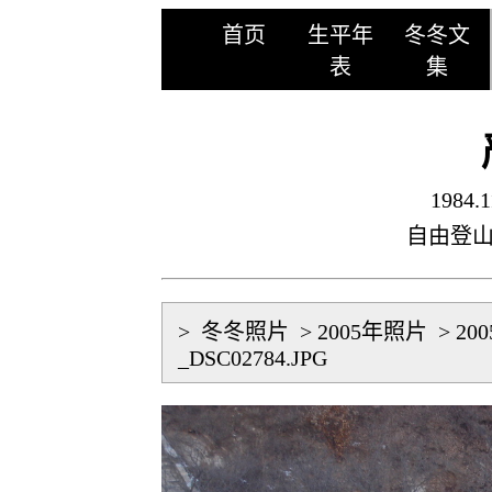
首页
生平年
冬冬文
表
集
1984.1
自由登
>
冬冬照片
>
2005年照片
>
20
_DSC02784.JPG