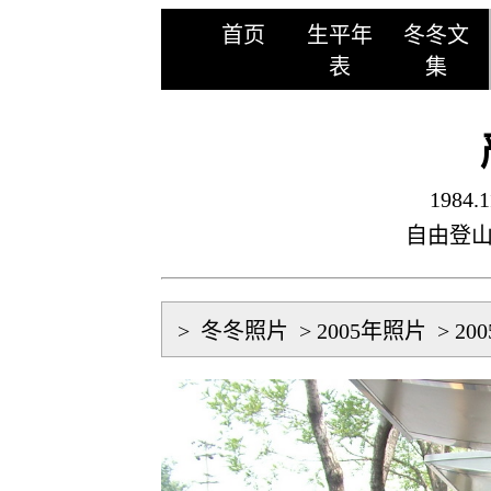
首页
生平年
冬冬文
表
集
1984.1
自由登
>
冬冬照片
>
2005年照片
>
20