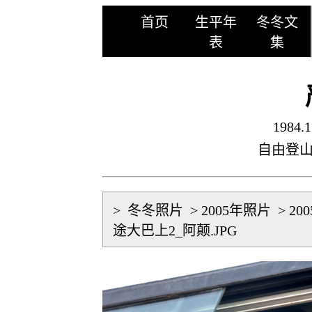
首页
生平年
冬冬文
表
集
1984.1
自由登
>
冬冬照片
>
2005年照片
>
20
途大巴上2_阿颠.JPG