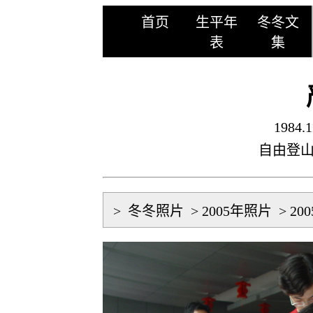
首页
生平年
冬冬文
表
集
1984.1
自由登
>
冬冬照片
>
2005年照片
>
20