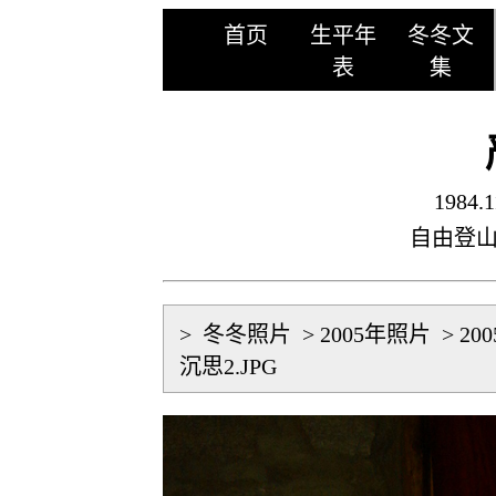
首页
生平年
冬冬文
表
集
1984.1
自由登
>
冬冬照片
>
2005年照片
>
20
沉思2.JPG