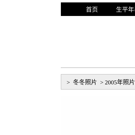
首页
生平年
>
冬冬照片
>
2005年照