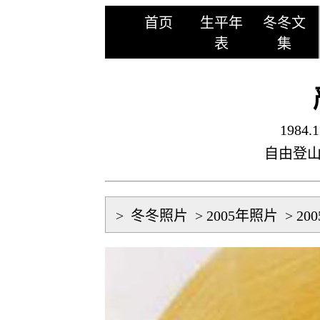
首页
生平年
冬冬文
表
集
1984.1
自由登
>
冬冬照片
>
2005年照片
>
20