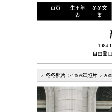
首页
生平年
冬冬文
表
集
1984.1
自由登
>
冬冬照片
>
2005年照片
>
20