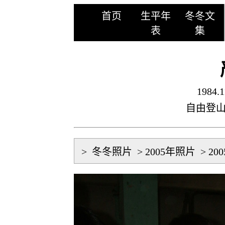
首页
生平年
冬冬文
表
集
1984.1
自由登
>
冬冬照片
>
2005年照片
>
20