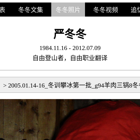
表
冬冬文集
冬冬照片
冬冬视频
追
严冬冬
1984.11.16 - 2012.07.09
自由登山者，自由职业翻译
片
>
2005.01.14-16_冬训攀冰第一批_g94羊肉三锅8冬