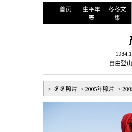
首页
生平年
冬冬文
表
集
1984.1
自由登
>
冬冬照片
>
2005年照片
>
20