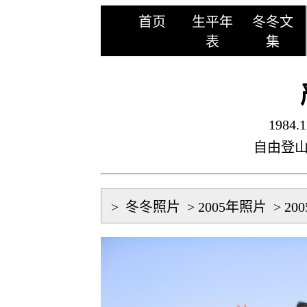
首页
生平年
冬冬文
表
集
1984.1
自由登
>
冬冬照片
>
2005年照片
>
20