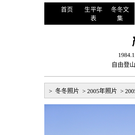
首页
生平年
冬冬文
表
集
1984.1
自由登
>
冬冬照片
>
2005年照片
>
20