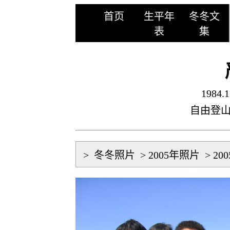
首页
生平年
冬冬文
表
集
1984.1
自由登
>
冬冬照片
>
2005年照片
>
20