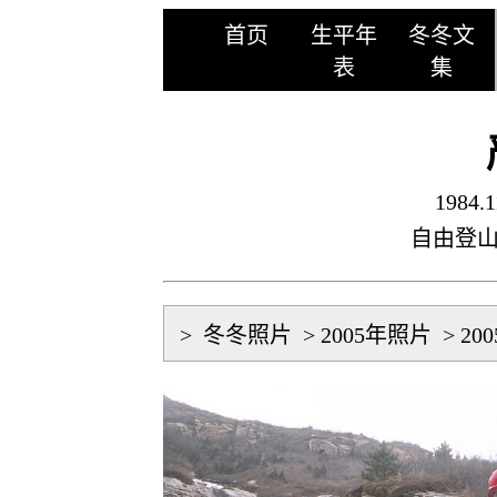
首页
生平年
冬冬文
表
集
1984.1
自由登
>
冬冬照片
>
2005年照片
>
200