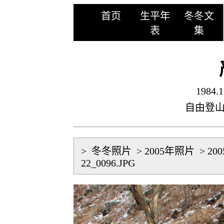
首页
生平年
冬冬文
表
集
1984.1
自由登
>
冬冬照片
>
2005年照片
>
20
22_0096.JPG