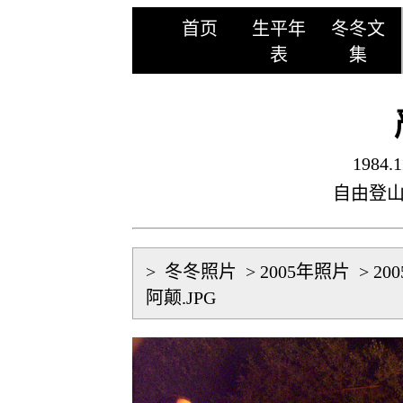
首页
生平年
冬冬文
表
集
1984.1
自由登
>
冬冬照片
>
2005年照片
>
20
阿颠.JPG